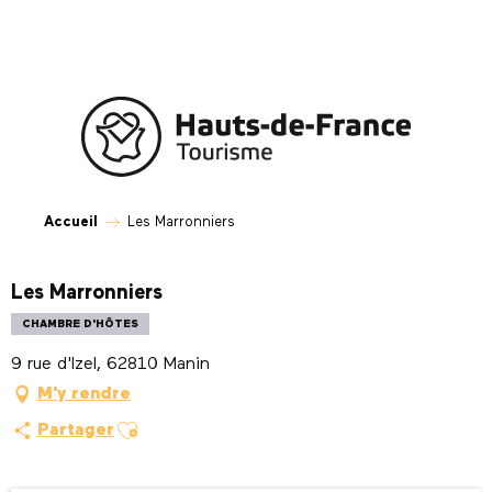
Aller
au
contenu
principal
Accueil
Les Marronniers
Les Marronniers
CHAMBRE D'HÔTES
9 rue d'Izel, 62810 Manin
M'y rendre
Ajouter aux favoris
Partager