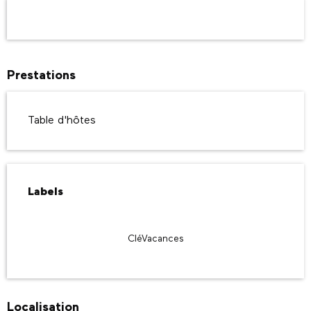
Ouverture et coordonnées
Prestations
Table d'hôtes
Offres de prestations
Labels
Labels
CléVacances
Localisation