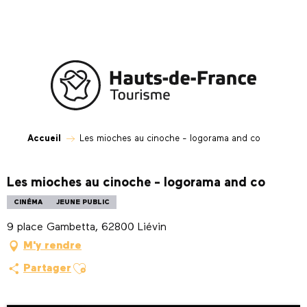
Aller
au
contenu
principal
Accueil
Les mioches au cinoche - logorama and co
Les mioches au cinoche - logorama and co
CINÉMA
JEUNE PUBLIC
9 place Gambetta, 62800 Liévin
M'y rendre
Ajouter aux favoris
Partager