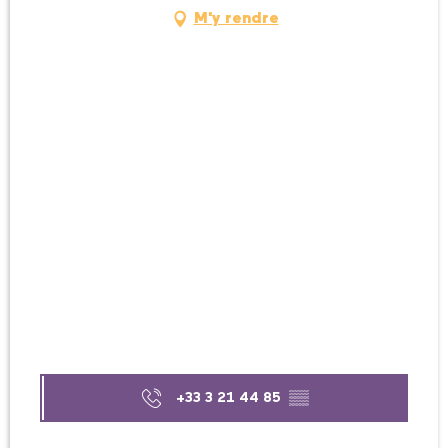
M'y rendre
+33 3 21 44 85
▒▒