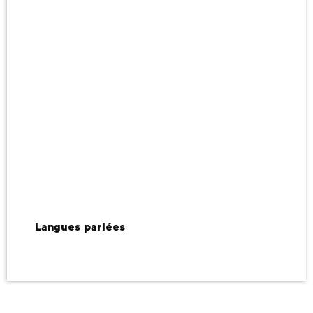
Langues parlées
Langues parlées