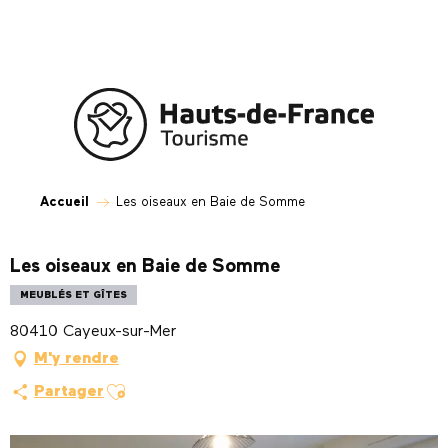
Aller
au
contenu
principal
Accueil
Les oiseaux en Baie de Somme
Les oiseaux en Baie de Somme
MEUBLÉS ET GÎTES
80410 Cayeux-sur-Mer
M'y rendre
Ajouter aux favoris
Partager