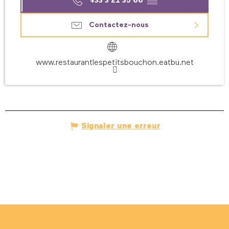
+33 3 21 35 66
▒▒
Contactez-nous
www.restaurantlespetitsbouchon.eatbu.net
Signaler une erreur