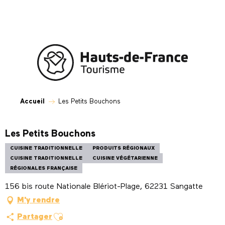
Aller
au
contenu
principal
Accueil
Les Petits Bouchons
Les Petits Bouchons
CUISINE TRADITIONNELLE
PRODUITS RÉGIONAUX
CUISINE TRADITIONNELLE
CUISINE VÉGÉTARIENNE
RÉGIONALES FRANÇAISE
156 bis route Nationale Blériot-Plage, 62231 Sangatte
M'y rendre
Ajouter aux favoris
Partager