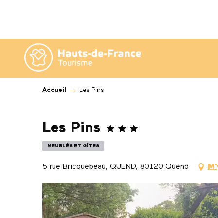
Aller
au
contenu
principal
Accueil
Les Pins
Les Pins
MEUBLÉS ET GÎTES
5 rue Bricquebeau, QUEND, 80120 Quend
M'