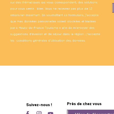
sur des thématiques qui vous correspondent, des solutions
pour vous sentir… bien. Vous ne recevrez pas plus de 12
emails/an maximum. En soumettant ce formulaire, j’accepte
que mes données personnelles soient stockées et traitées
par « Hauts-de-France Tourisme » afin de m’envoyer des
suggestions d’évasion et de séjour dans la région ; j’accepte
les
conditions générales d’utilisation des données
.
Près de chez vous
Suivez-nous !