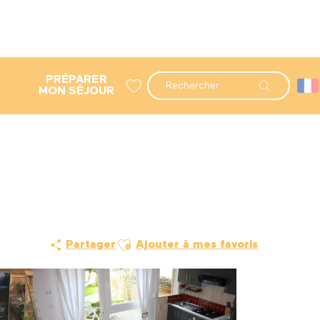
PRÉPARER
Recherche
MON SÉJOUR
Voir les favoris
Ajouter aux favoris
Partager
Ajouter à mes favoris