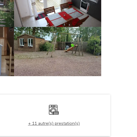
Ouverture et coordonné
Lave linge
+ 11 autre(s) prestation(s)