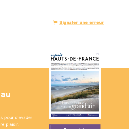
Signaler une erreur
 au
ns pour s'évader
e plaisir.