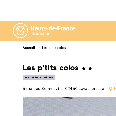
Aller
au
contenu
principal
Accueil
Les p'tits colos
Les p'tits colos
MEUBLÉS ET GÎTES
5 rue des Sommeville, 02450 Lavaqueresse