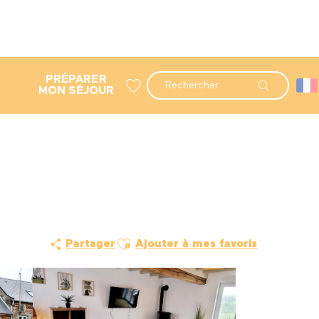
PRÉPARER
Recherche
MON SÉJOUR
Voir les favoris
Ajouter aux favoris
Partager
Ajouter à mes favoris