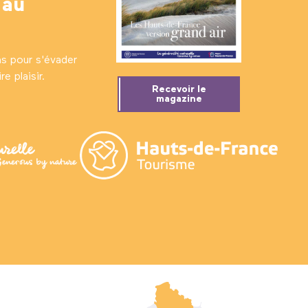
 au
ns pour s'évader
e plaisir.
Recevoir le
magazine