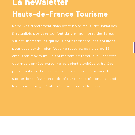
La newsletter
Hauts-de-France Tourisme
Retrouvez directement dans votre boîte mails, des initiatives
& actualités positives qui font du bien au moral, des livrets
sur des thématiques qui vous correspondent, des solutions
pour vous sentir… bien. Vous ne recevrez pas plus de 12
emails/an maximum. En soumettant ce formulaire, j’accepte
que mes données personnelles soient stockées et traitées
par « Hauts-de-France Tourisme » afin de m’envoyer des
suggestions d’évasion et de séjour dans la région ; j’accepte
les
conditions générales d’utilisation des données
.