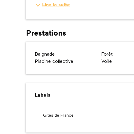
Lire la suite
Prestations
Baignade
Forêt
Piscine collective
Voile
Offres de prestatio
Labels
Labels
Gîtes de France