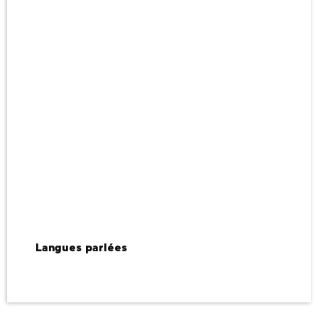
Langues parlées
Langues parlées