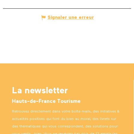
Signaler une erreur
La newsletter
Hauts-de-France Tourisme
Retrouvez directement dans votre boîte mails, des initiatives &
actualités positives qui font du bien au moral, des livrets sur
des thématiques qui vous correspondent, des solutions pour
vous sentir… bien. Vous ne recevrez pas plus de 12 emails/an