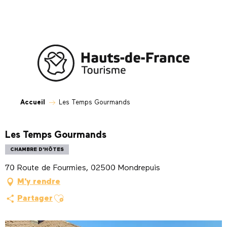
Aller
au
contenu
principal
Accueil
Les Temps Gourmands
Les Temps Gourmands
CHAMBRE D'HÔTES
70 Route de Fourmies, 02500 Mondrepuis
M'y rendre
Ajouter aux favoris
Partager