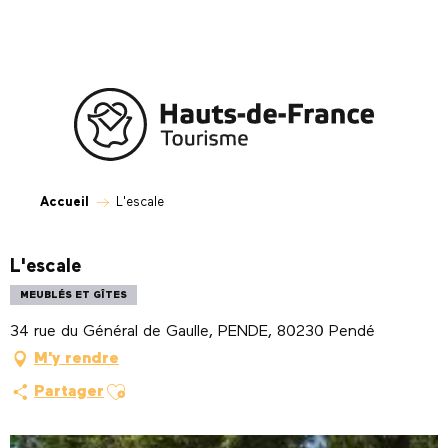
Aller
au
contenu
principal
Accueil
L'escale
L'escale
MEUBLÉS ET GÎTES
34 rue du Général de Gaulle, PENDE, 80230 Pendé
M'y rendre
Ajouter aux favoris
Partager