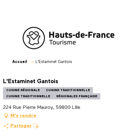
Aller
au
contenu
principal
Accueil
L'Estaminet Gantois
L'Estaminet Gantois
CUISINE RÉGIONALE
CUISINE TRADITIONNELLE
CUISINE TRADITIONNELLE
RÉGIONALES FRANÇAISE
224 Rue Pierre Mauroy, 59800 Lille
M'y rendre
Ajouter aux favoris
Partager