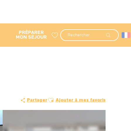
PRÉPARER
Recherche
MON SÉJOUR
Voir les favoris
Ajouter aux favoris
Partager
Ajouter à mes favoris