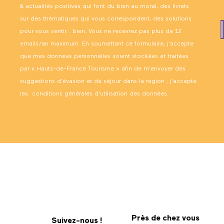
& actualités positives qui font du bien au moral, des livrets
sur des thématiques qui vous correspondent, des solutions
pour vous sentir… bien. Vous ne recevrez pas plus de 12
emails/an maximum. En soumettant ce formulaire, j’accepte
que mes données personnelles soient stockées et traitées
par « Hauts-de-France Tourisme » afin de m’envoyer des
suggestions d’évasion et de séjour dans la région ; j’accepte
les
conditions générales d’utilisation des données
.
Près de chez vous
Suivez-nous !