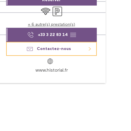
Réserver
WiFi
Parking
+ 6 autre(s) prestation(s)
+33 3 22 83 14
▒▒
Contactez-nous
www.historial.fr