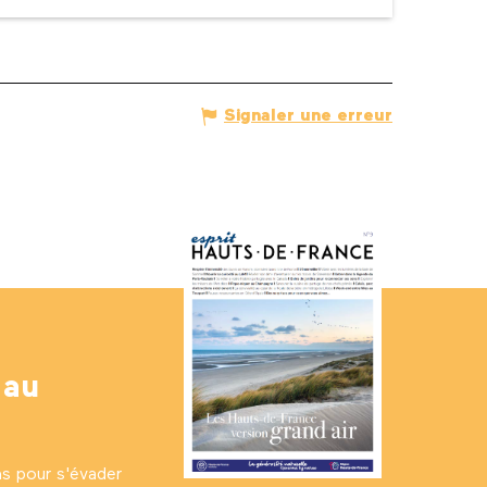
Signaler une erreur
 au
ns pour s'évader