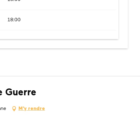
18:00
de Guerre
nne
M'y rendre