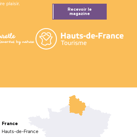
e plaisir.
Recevoir le
magazine
France
Hauts-de-France