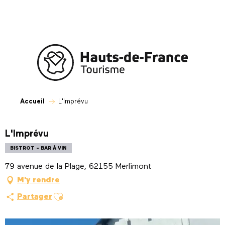
Aller
au
contenu
principal
Accueil
L'Imprévu
L'Imprévu
BISTROT - BAR À VIN
79 avenue de la Plage, 62155 Merlimont
M'y rendre
Ajouter aux favoris
Partager