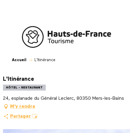
Aller
au
contenu
principal
Accueil
L'Itinérance
L'Itinérance
HÔTEL - RESTAURANT
24, esplanade du Général Leclerc, 80350 Mers-les-Bains
M'y rendre
Ajouter aux favoris
Partager