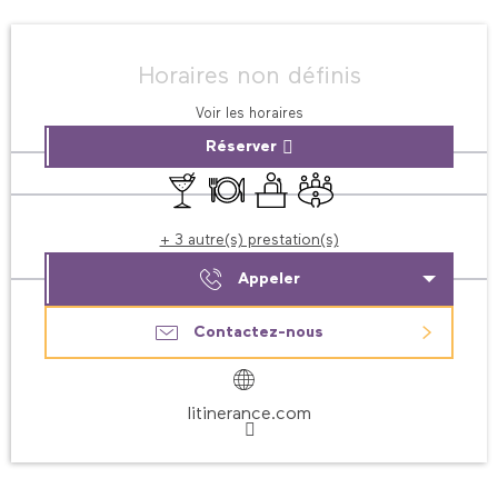
Ouverture et coordonnées
Horaires non définis
Voir les horaires
Réserver
Bar / Buvette
Restaurant
Séminaires
Salle de réunion
+ 3 autre(s) prestation(s)
Appeler
Contactez-nous
litinerance.com