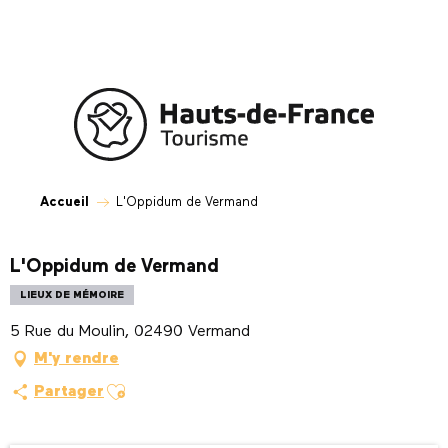
Aller
au
contenu
principal
Accueil
L'Oppidum de Vermand
L'Oppidum de Vermand
LIEUX DE MÉMOIRE
5 Rue du Moulin, 02490 Vermand
M'y rendre
Ajouter aux favoris
Partager