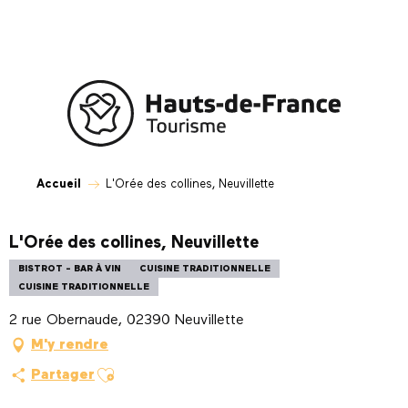
Aller
au
contenu
principal
Accueil
L'Orée des collines, Neuvillette
L'Orée des collines, Neuvillette
BISTROT - BAR À VIN
CUISINE TRADITIONNELLE
CUISINE TRADITIONNELLE
2 rue Obernaude, 02390 Neuvillette
M'y rendre
Ajouter aux favoris
Partager