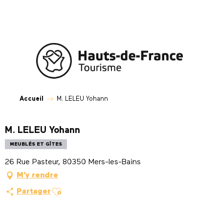
Aller
au
contenu
principal
Accueil
M. LELEU Yohann
M. LELEU Yohann
MEUBLÉS ET GÎTES
26 Rue Pasteur, 80350 Mers-les-Bains
M'y rendre
Ajouter aux favoris
Partager