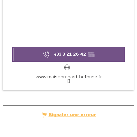
+33 3 21 26 42
▒▒
www.maisonrenard-bethune.fr
Signaler une erreur