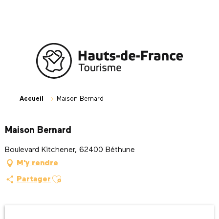
Aller
au
contenu
principal
Accueil
Maison Bernard
Maison Bernard
Boulevard Kitchener, 62400 Béthune
M'y rendre
Ajouter aux favoris
Partager
Ouverture et coordonnées