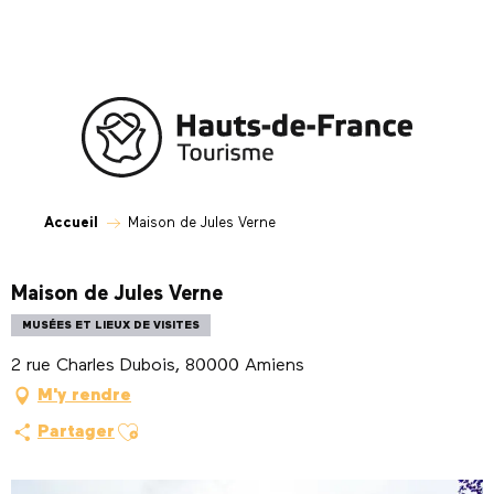
Aller
au
contenu
principal
Accueil
Maison de Jules Verne
Maison de Jules Verne
MUSÉES ET LIEUX DE VISITES
2 rue Charles Dubois, 80000 Amiens
M'y rendre
Ajouter aux favoris
Partager