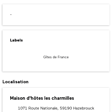
Description
-
Offres de prestations
Labels
Labels
Gîtes de France
Localisation
Maison d'hôtes les charmilles
1071 Route Nationale, 59190 Hazebrouck