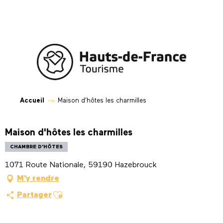
Aller
au
contenu
principal
Accueil
Maison d'hôtes les charmilles
Maison d'hôtes les charmilles
CHAMBRE D'HÔTES
1071 Route Nationale, 59190 Hazebrouck
M'y rendre
Ajouter aux favoris
Partager