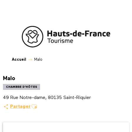
Aller
au
contenu
principal
Accueil
Malo
Malo
CHAMBRE D'HÔTES
49 Rue Notre-dame, 80135 Saint-Riquier
Ajouter aux favoris
Partager
Ouverture et coordonnées