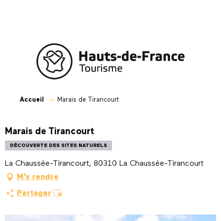
Aller
au
contenu
principal
Accueil
Marais de Tirancourt
Marais de Tirancourt
DÉCOUVERTE DES SITES NATURELS
La Chaussée-Tirancourt, 80310 La Chaussée-Tirancourt
M'y rendre
Ajouter aux favoris
Partager