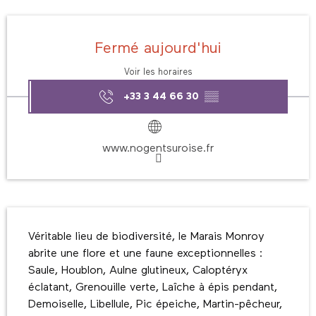
Ouverture et coordonnées
Fermé aujourd'hui
Voir les horaires
+33 3 44 66 30
▒▒
www.nogentsuroise.fr
Description
Véritable lieu de biodiversité, le Marais Monroy 
abrite une flore et une faune exceptionnelles : 
Saule, Houblon, Aulne glutineux, Caloptéryx 
éclatant, Grenouille verte, Laîche à épis pendant, 
Demoiselle, Libellule, Pic épeiche, Martin-pêcheur, 