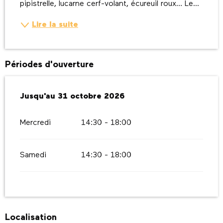
pipistrelle, lucarne cerf-volant, écureuil roux… Le...
Lire la suite
Périodes d'ouverture
Du
Jusqu'au
1 mars 2026
31 octobre 2026
au
31 octobre 2026
Mercredi
14:30 - 18:00
Samedi
14:30 - 18:00
Localisation