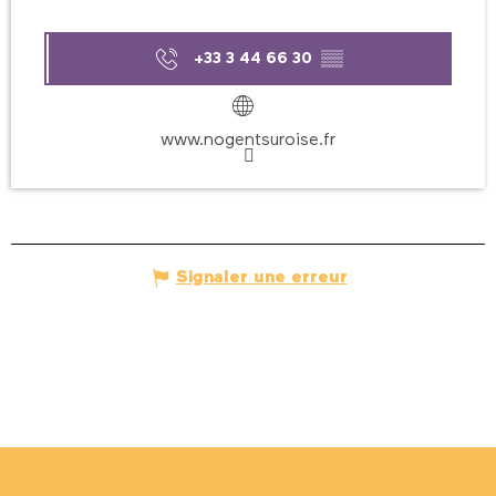
+33 3 44 66 30
▒▒
www.nogentsuroise.fr
Signaler une erreur