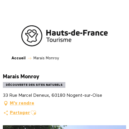
Aller
au
contenu
principal
Accueil
Marais Monroy
Marais Monroy
DÉCOUVERTE DES SITES NATURELS
33 Rue Marcel Deneux, 60180 Nogent-sur-Oise
M'y rendre
Ajouter aux favoris
Partager