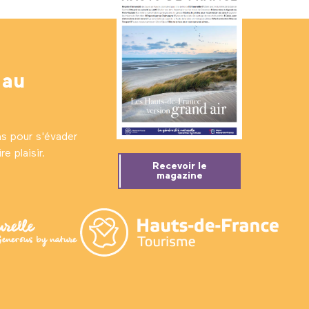
 au
ns pour s'évader
e plaisir.
Recevoir le
magazine