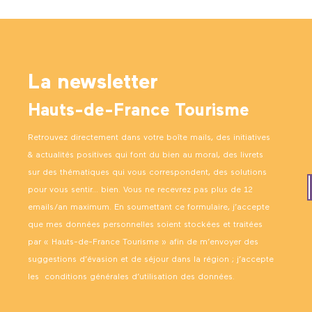
La newsletter
Hauts-de-France Tourisme
Retrouvez directement dans votre boîte mails, des initiatives
& actualités positives qui font du bien au moral, des livrets
sur des thématiques qui vous correspondent, des solutions
pour vous sentir… bien. Vous ne recevrez pas plus de 12
emails/an maximum. En soumettant ce formulaire, j’accepte
que mes données personnelles soient stockées et traitées
par « Hauts-de-France Tourisme » afin de m’envoyer des
suggestions d’évasion et de séjour dans la région ; j’accepte
les
conditions générales d’utilisation des données
.