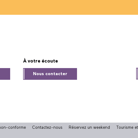
À votre écoute
s
Nous contacter
: non-conforme
Contactez-nous
Réservez un weekend
Tourisme e