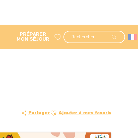
PRÉPARER
Recherche
MON SÉJOUR
Voir les favoris
Ajouter aux favoris
Partager
Ajouter à mes favoris