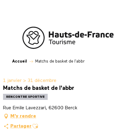
Aller
au
contenu
principal
Accueil
Matchs de basket de l'abbr
1 janvier > 31 décembre
Matchs de basket de l'abbr
RENCONTRE SPORTIVE
Rue Emile Lavezzari, 62600 Berck
M'y rendre
Ajouter aux favoris
Partager