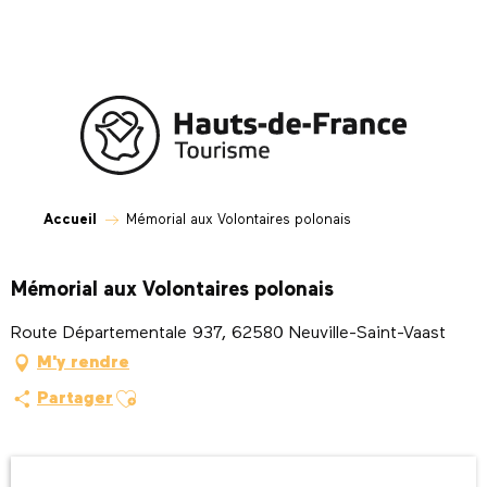
Aller
au
contenu
principal
Accueil
Mémorial aux Volontaires polonais
Mémorial aux Volontaires polonais
Route Départementale 937, 62580 Neuville-Saint-Vaast
M'y rendre
Ajouter aux favoris
Partager
Ouverture et coordonnées