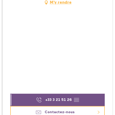
M'y rendre
+33 3 21 51 26
▒▒
Contactez-nous