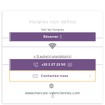
Ouverture et coordonnées
Horaires non définis
Voir les horaires
Réserver
WiFi
+ 9 autre(s) prestation(s)
+33 3 27 23 50
▒▒
Contactez-nous
www.mercure-valenciennes.com