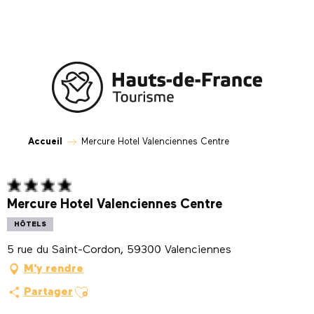
Aller
au
contenu
principal
Accueil
Mercure Hotel Valenciennes Centre
Mercure Hotel Valenciennes Centre
HÔTELS
5 rue du Saint-Cordon, 59300 Valenciennes
M'y rendre
Ajouter aux favoris
Partager