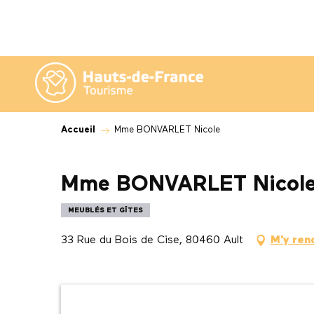
Aller
au
contenu
principal
Accueil
Mme BONVARLET Nicole
Mme BONVARLET Nicol
MEUBLÉS ET GÎTES
33 Rue du Bois de Cise, 80460 Ault
M'y ren
Description