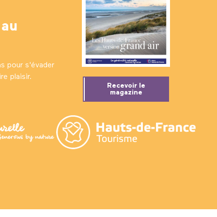
 au
ns pour s'évader
e plaisir.
Recevoir le
magazine