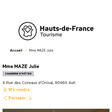
Aller
au
contenu
principal
Accueil
Mme MAZE Julie
Mme MAZE Julie
CHAMBRE D'HÔTES
4 Rue des Coteaux d'Onival, 80460 Ault
M'y rendre
Ajouter aux favoris
Partager