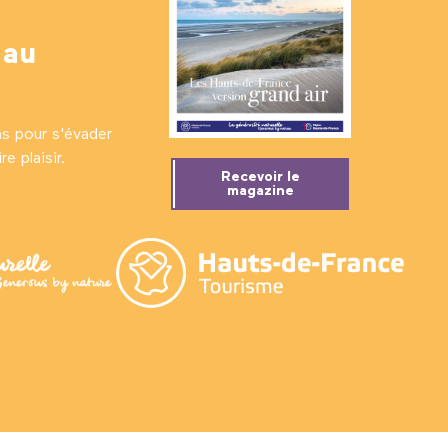
 au
ns pour s'évader
e plaisir.
Recevoir le
magazine