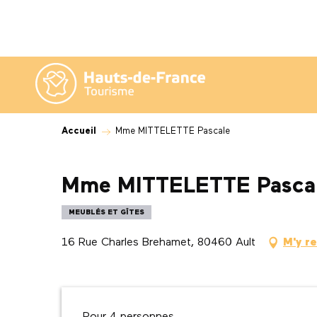
Aller
au
contenu
principal
Accueil
Mme MITTELETTE Pascale
Mme MITTELETTE Pasca
MEUBLÉS ET GÎTES
16 Rue Charles Brehamet, 80460 Ault
M'y r
Description