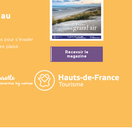
 au
ns pour s'évader
e plaisir.
Recevoir le
magazine