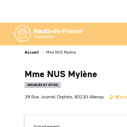
Aller
au
contenu
principal
Accueil
Mme NUS Mylène
Mme NUS Mylène
MEUBLÉS ET GÎTES
39 Rue Journel Orphée, 80130 Allenay
M'y 
Description