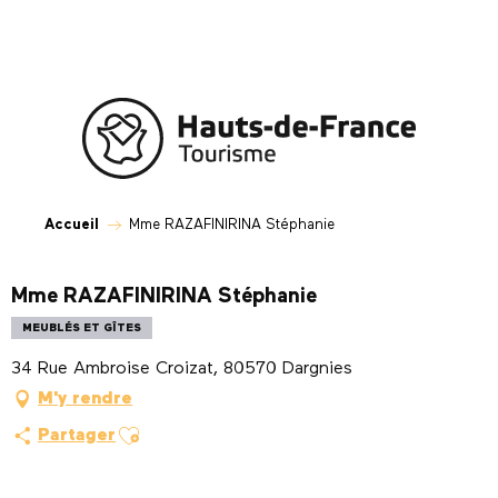
Aller
au
contenu
principal
Accueil
Mme RAZAFINIRINA Stéphanie
Mme RAZAFINIRINA Stéphanie
MEUBLÉS ET GÎTES
34 Rue Ambroise Croizat, 80570 Dargnies
M'y rendre
Ajouter aux favoris
Partager