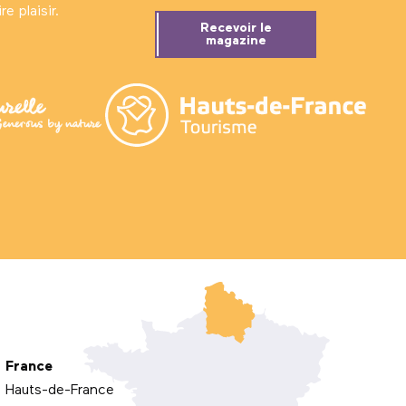
e plaisir.
Recevoir le
magazine
France
Hauts-de-France