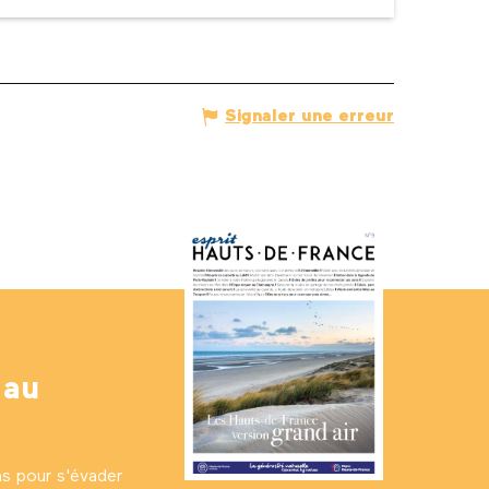
Signaler une erreur
 au
ns pour s'évader