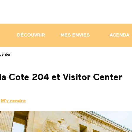
DÉCOUVRIR
MES ENVIES
AGENDA
Center
a Cote 204 et Visitor Center
M'y rendre