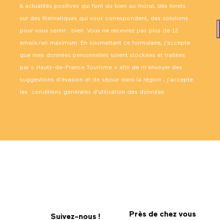
& actualités positives qui font du bien au moral, des livrets
sur des thématiques qui vous correspondent, des solutions
pour vous sentir… bien. Vous ne recevrez pas plus de 12
emails/an maximum. En soumettant ce formulaire, j’accepte
que mes données personnelles soient stockées et traitées
par « Hauts-de-France Tourisme » afin de m’envoyer des
suggestions d’évasion et de séjour dans la région ; j’accepte
les
conditions générales d’utilisation des données
.
Près de chez vous
Suivez-nous !