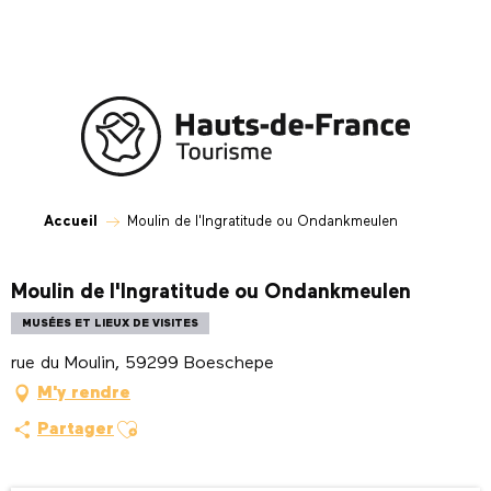
Aller
au
contenu
principal
Accueil
Moulin de l'Ingratitude ou Ondankmeulen
Moulin de l'Ingratitude ou Ondankmeulen
MUSÉES ET LIEUX DE VISITES
rue du Moulin, 59299 Boeschepe
M'y rendre
Ajouter aux favoris
Partager