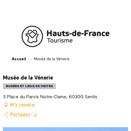
Aller
au
contenu
principal
Accueil
Musée de la Vénerie
Musée de la Vénerie
MUSÉES ET LIEUX DE VISITES
3 Place du Parvis Notre-Dame, 60300 Senlis
M'y rendre
Ajouter aux favoris
Partager