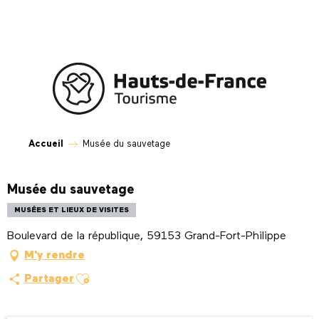
Aller
au
contenu
principal
Accueil
Musée du sauvetage
Musée du sauvetage
MUSÉES ET LIEUX DE VISITES
Boulevard de la république, 59153 Grand-Fort-Philippe
M'y rendre
Ajouter aux favoris
Partager