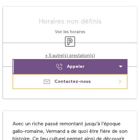
Ouverture et coordonnées
Horaires non définis
Voir les horaires
Parking
+ 5 autre(s) prestation(s)
Appeler
Contactez-nous
Description
Avec un riche passé remontant jusqu'à l'époque 
gallo-romaine, Vermand a de quoi être fière de son 
histoire. Ce lieu culturel permet ainsi de découvrir 