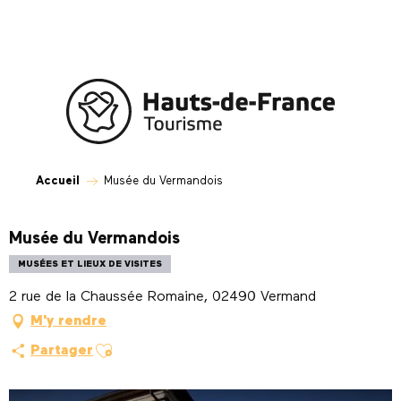
Aller
au
contenu
principal
Accueil
Musée du Vermandois
Musée du Vermandois
MUSÉES ET LIEUX DE VISITES
2 rue de la Chaussée Romaine, 02490 Vermand
M'y rendre
Ajouter aux favoris
Partager