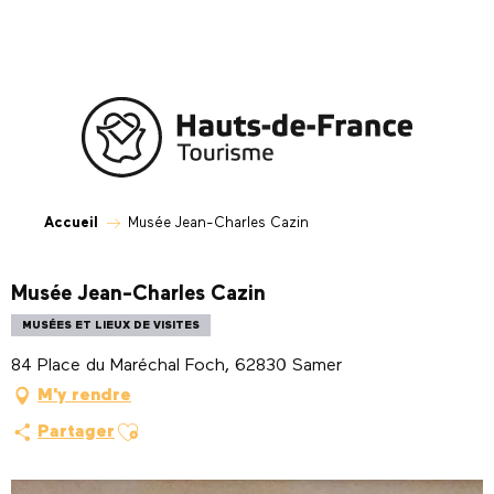
Aller
au
contenu
principal
Accueil
Musée Jean-Charles Cazin
Musée Jean-Charles Cazin
MUSÉES ET LIEUX DE VISITES
84 Place du Maréchal Foch, 62830 Samer
M'y rendre
Ajouter aux favoris
Partager