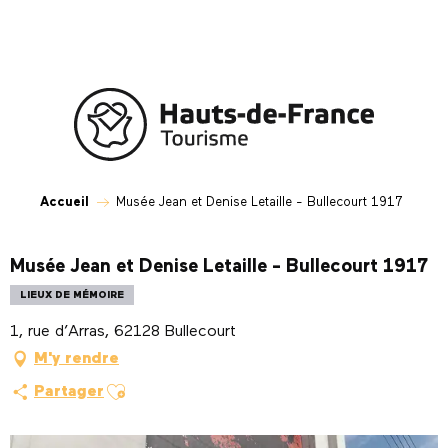
Aller
au
contenu
principal
Accueil
Musée Jean et Denise Letaille - Bullecourt 1917
Musée Jean et Denise Letaille - Bullecourt 1917
LIEUX DE MÉMOIRE
1, rue d’Arras, 62128 Bullecourt
M'y rendre
Ajouter aux favoris
Partager