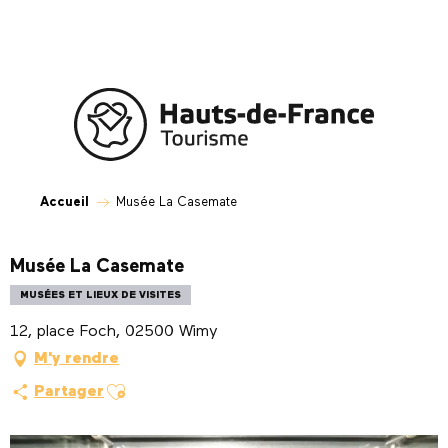
Aller
au
contenu
principal
Accueil
Musée La Casemate
Musée La Casemate
MUSÉES ET LIEUX DE VISITES
12, place Foch, 02500 Wimy
M'y rendre
Ajouter aux favoris
Partager