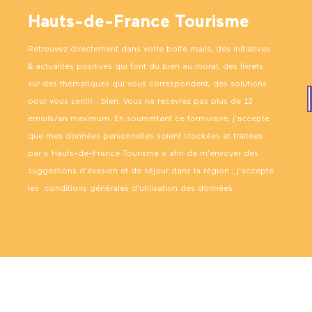
Hauts-de-France Tourisme
Retrouvez directement dans votre boîte mails, des initiatives
& actualités positives qui font du bien au moral, des livrets
sur des thématiques qui vous correspondent, des solutions
pour vous sentir… bien. Vous ne recevrez pas plus de 12
emails/an maximum. En soumettant ce formulaire, j’accepte
que mes données personnelles soient stockées et traitées
par « Hauts-de-France Tourisme » afin de m’envoyer des
suggestions d’évasion et de séjour dans la région ; j’accepte
les
conditions générales d’utilisation des données
.