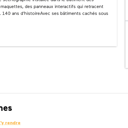
scénographie installée dans le bâtiment des 
 maquettes, des panneaux interactifs qui retracent 
”. 140 ans d’histoireAvec ses bâtiments cachés sous 
nes
'y rendre