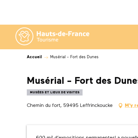
Aller
au
contenu
principal
Accueil
Musérial - Fort des Dunes
Musérial - Fort des Dune
MUSÉES ET LIEUX DE VISITES
Chemin du fort, 59495 Leffrinckoucke
M'y r
Description