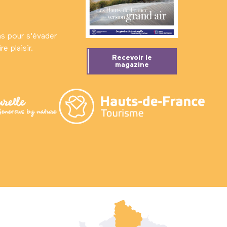
ns pour s'évader
e plaisir.
Recevoir le
magazine