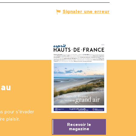
Signaler une erreur
 au
ns pour s'évader
e plaisir.
Recevoir le
magazine