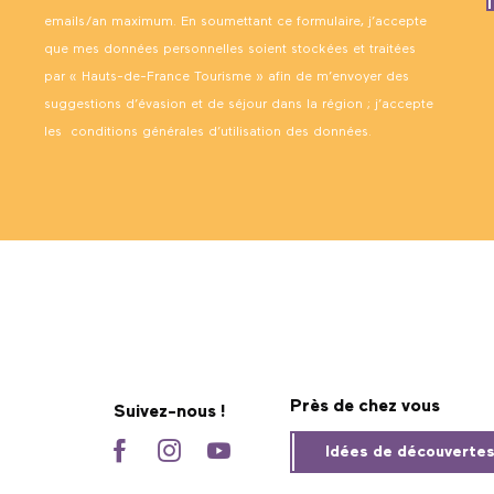
emails/an maximum. En soumettant ce formulaire, j’accepte
que mes données personnelles soient stockées et traitées
par « Hauts-de-France Tourisme » afin de m’envoyer des
suggestions d’évasion et de séjour dans la région ; j’accepte
les
conditions générales d’utilisation des données
.
Près de chez vous
Suivez-nous !
Idées de découverte