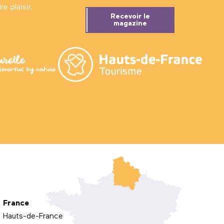
e plaisir.
Recevoir le
magazine
France
Hauts-de-France