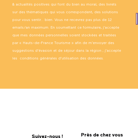
& actualités positives qui font du bien au moral, des livrets
sur des thématiques qui vous correspondent, des solutions
pour vous sentir… bien. Vous ne recevrez pas plus de 12
emails/an maximum. En soumettant ce formulaire, j’accepte
que mes données personnelles soient stockées et traitées
par « Hauts-de-France Tourisme » afin de m’envoyer des
suggestions d’évasion et de séjour dans la région ; j’accepte
les
conditions générales d’utilisation des données
.
Près de chez vous
Suivez-nous !