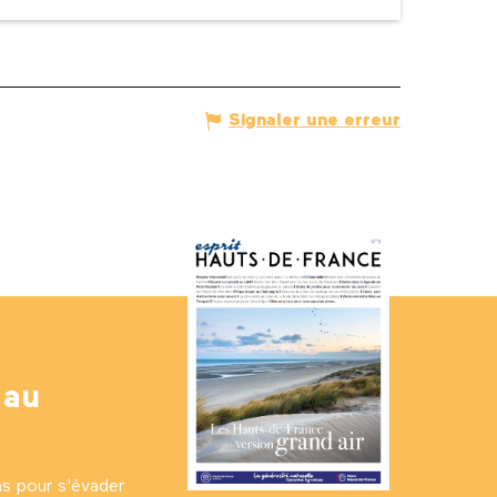
Signaler une erreur
 au
ns pour s'évader