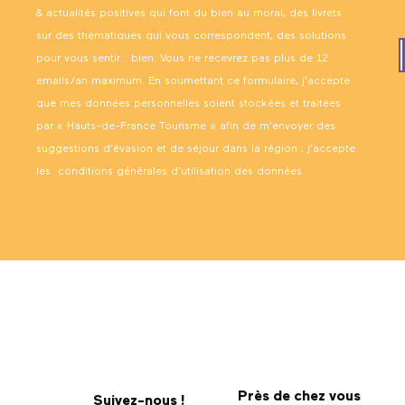
& actualités positives qui font du bien au moral, des livrets
sur des thématiques qui vous correspondent, des solutions
pour vous sentir… bien. Vous ne recevrez pas plus de 12
emails/an maximum. En soumettant ce formulaire, j’accepte
que mes données personnelles soient stockées et traitées
par « Hauts-de-France Tourisme » afin de m’envoyer des
suggestions d’évasion et de séjour dans la région ; j’accepte
les
conditions générales d’utilisation des données
.
Près de chez vous
Suivez-nous !