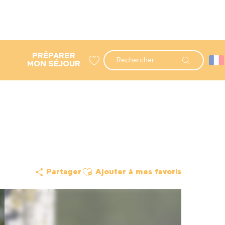
PRÉPARER
Recherche
MON SÉJOUR
Voir les favoris
Ajouter aux favoris
Partager
Ajouter à mes favoris