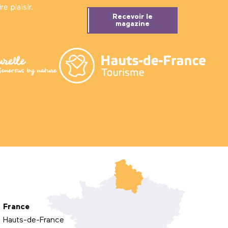
e plaisir.
Recevoir le
magazine
France
Hauts-de-France