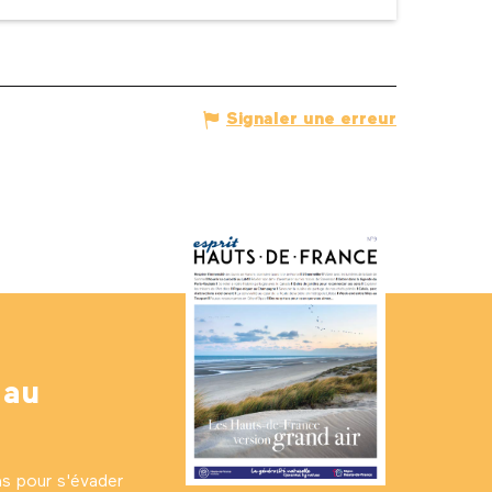
Signaler une erreur
 au
ns pour s'évader