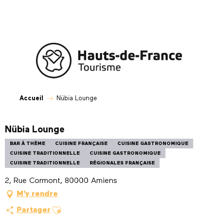
Aller
au
contenu
principal
Accueil
Nübia Lounge
Nübia Lounge
BAR À THÈME
CUISINE FRANÇAISE
CUISINE GASTRONOMIQUE
CUISINE TRADITIONNELLE
CUISINE GASTRONOMIQUE
CUISINE TRADITIONNELLE
RÉGIONALES FRANÇAISE
2, Rue Cormont, 80000 Amiens
M'y rendre
Ajouter aux favoris
Partager