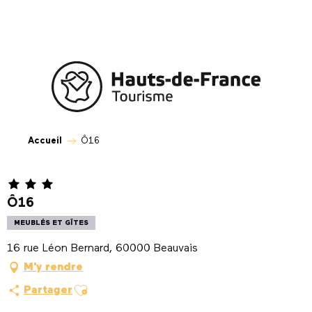
Aller
au
contenu
principal
Accueil
Ô16
Ô16
MEUBLÉS ET GÎTES
16 rue Léon Bernard, 60000 Beauvais
M'y rendre
Ajouter aux favoris
Partager