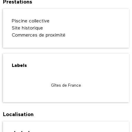
Prestations
Piscine collective
Site historique
Commerces de proximité
Offres de prestations
Labels
Labels
Gîtes de France
Localisation