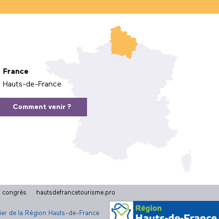
France
Hauts-de-France
Comment venir ?
t congrès
hautsdefrancetourisme.pro
cier de la Région Hauts-de-France