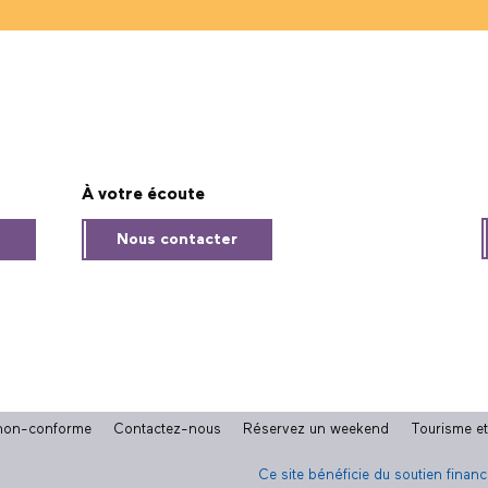
À votre écoute
s
Nous contacter
: non-conforme
Contactez-nous
Réservez un weekend
Tourisme e
Ce site bénéficie du soutien finan