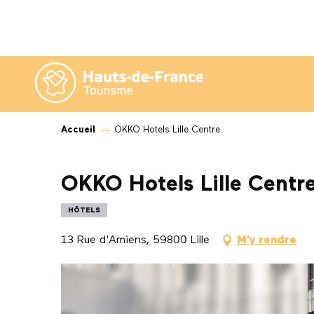
Aller
au
contenu
principal
Accueil
OKKO Hotels Lille Centre
OKKO Hotels Lille Centr
HÔTELS
13 Rue d'Amiens, 59800 Lille
M'y rendre