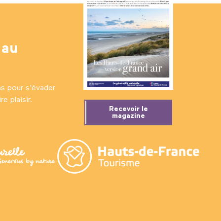
 au
ns pour s'évader
e plaisir.
Recevoir le
magazine