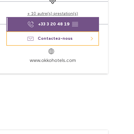
+ 10 autre(s) prestation(s)
+33 3 20 48 19
▒▒
Contactez-nous
www.okkohotels.com