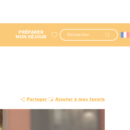
PRÉPARER
Recherche
MON SÉJOUR
Voir les favoris
Ajouter aux favoris
Partager
Ajouter à mes favoris