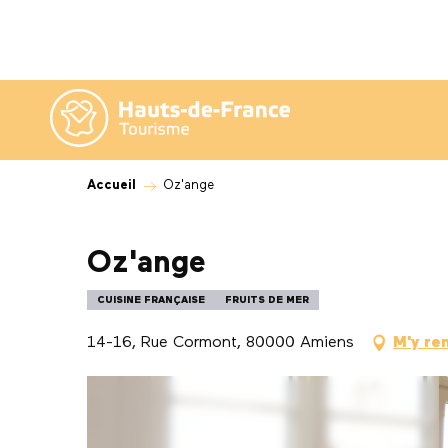
Aller
au
contenu
principal
Accueil
Oz'ange
Oz'ange
CUISINE FRANÇAISE
FRUITS DE MER
14-16, Rue Cormont, 80000 Amiens
M'y re