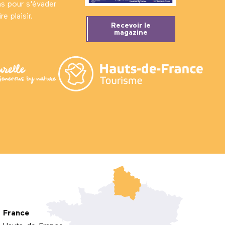
ns pour s'évader
e plaisir.
Recevoir le
magazine
France