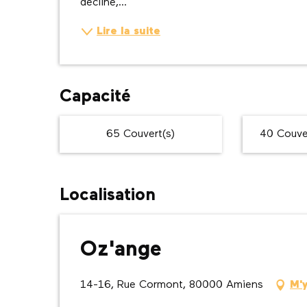
décliné,...
Lire la suite
Capacité
65 Couvert(s)
40 Couver
Localisation
Oz'ange
14-16, Rue Cormont, 80000 Amiens
M'