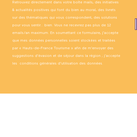
Retrouvez directement dans votre boîte mails, des initiatives
& actualités positives qui font du bien au moral, des livrets
sur des thématiques qui vous correspondent, des solutions
pour vous sentir… bien. Vous ne recevrez pas plus de 12
emails/an maximum. En soumettant ce formulaire, j’accepte
que mes données personnelles soient stockées et traitées
par « Hauts-de-France Tourisme » afin de m’envoyer des
suggestions d’évasion et de séjour dans la région ; j’accepte
les
conditions générales d’utilisation des données
.