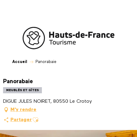
Aller
au
contenu
principal
Accueil
Panorabaie
Panorabaie
MEUBLÉS ET GÎTES
DIGUE JULES NOIRET, 80550 Le Crotoy
M'y rendre
Ajouter aux favoris
Partager