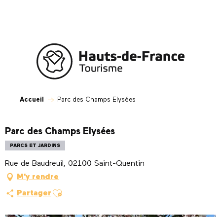
Aller
au
contenu
principal
Accueil
Parc des Champs Elysées
Parc des Champs Elysées
PARCS ET JARDINS
Rue de Baudreuil, 02100 Saint-Quentin
M'y rendre
Ajouter aux favoris
Partager