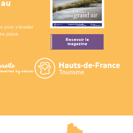
 au
ns pour s'évader
e plaisir.
Recevoir le
magazine