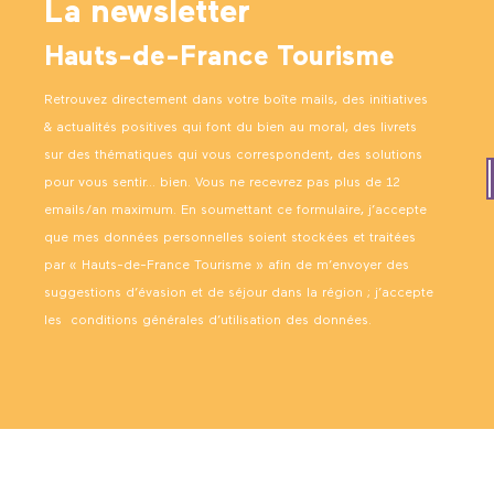
La newsletter
Hauts-de-France Tourisme
Retrouvez directement dans votre boîte mails, des initiatives
& actualités positives qui font du bien au moral, des livrets
sur des thématiques qui vous correspondent, des solutions
pour vous sentir… bien. Vous ne recevrez pas plus de 12
emails/an maximum. En soumettant ce formulaire, j’accepte
que mes données personnelles soient stockées et traitées
par « Hauts-de-France Tourisme » afin de m’envoyer des
suggestions d’évasion et de séjour dans la région ; j’accepte
les
conditions générales d’utilisation des données
.