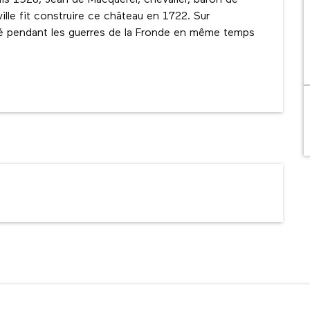
uis 1928, Jean de Macquerel, chevalier, baron de 
le fit construire ce château en 1722. Sur 
é pendant les guerres de la Fronde en même temps 