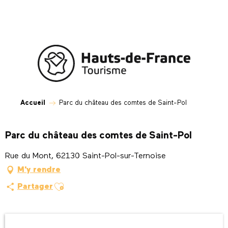
Aller
au
contenu
principal
Accueil
Parc du château des comtes de Saint-Pol
Parc du château des comtes de Saint-Pol
Rue du Mont, 62130 Saint-Pol-sur-Ternoise
M'y rendre
Ajouter aux favoris
Partager
Ouverture et coordonnées